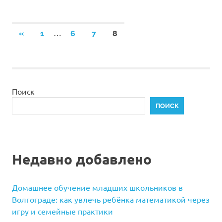
Пагинация
…
ПРЕДЫДУЩИЕ
«
1
6
7
8
ЗАПИСИ
записей
Поиск
ПОИСК
Недавно добавлено
Домашнее обучение младших школьников в
Волгограде: как увлечь ребёнка математикой через
игру и семейные практики