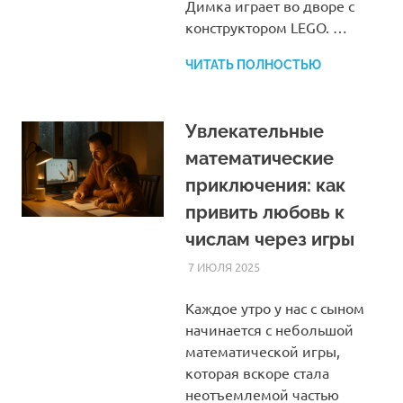
Димка играет во дворе с
конструктором LEGO. …
ЧИТАТЬ ПОЛНОСТЬЮ
Увлекательные
математические
приключения: как
привить любовь к
числам через игры
7 ИЮЛЯ 2025
HOMELESSONS
СТАТЬИ
Каждое утро у нас с сыном
начинается с небольшой
математической игры,
которая вскоре стала
неотъемлемой частью