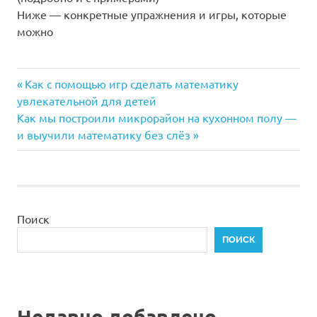
Ниже — конкретные упражнения и игры, которые
можно
Предыдущая
Навигация
Как с помощью игр сделать математику
запись:
увлекательной для детей
по
Следующая
Как мы построили микрорайон на кухонном полу —
запись:
и выучили математику без слёз
записям
Поиск
ПОИСК
Недавно добавлено