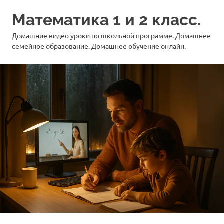
Перейти
Математика 1 и 2 класс.
к
содержимому
Домашние видео уроки по школьной программе. Домашнее
семейное образование. Домашнее обучение онлайн.