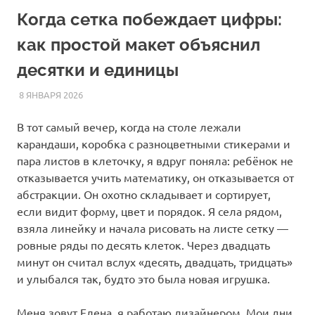
Когда сетка побеждает цифры:
как простой макет объяснил
десятки и единицы
8 ЯНВАРЯ 2026
HOMELESSONS
СТАТЬИ
В тот самый вечер, когда на столе лежали
карандаши, коробка с разноцветными стикерами и
пара листов в клеточку, я вдруг поняла: ребёнок не
отказывается учить математику, он отказывается от
абстракции. Он охотно складывает и сортирует,
если видит форму, цвет и порядок. Я села рядом,
взяла линейку и начала рисовать на листе сетку —
ровные ряды по десять клеток. Через двадцать
минут он считал вслух «десять, двадцать, тридцать»
и улыбался так, будто это была новая игрушка.
Меня зовут Елена, я работаю дизайнером. Мои дни