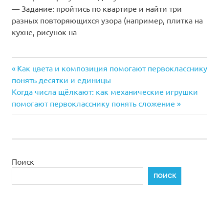
— Задание: пройтись по квартире и найти три
разных повторяющихся узора (например, плитка на
кухне, рисунок на
Предыдущая
Навигация
Как цвета и композиция помогают первокласснику
запись:
понять десятки и единицы
по
Следующая
Когда числа щёлкают: как механические игрушки
запись:
помогают первокласснику понять сложение
записям
Поиск
ПОИСК