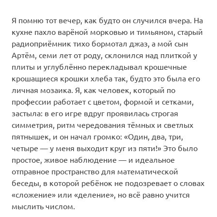
Я помню тот вечер, как будто он случился вчера. На
кухне пахло варёной морковью и тимьяном, старый
радиоприёмник тихо бормотал джаз, а мой сын
Артём, семи лет от роду, склонился над плиткой у
плиты и углублённо перекладывал крошечные
крошащиеся крошки хлеба так, будто это была его
личная мозаика. Я, как человек, который по
профессии работает с цветом, формой и сетками,
застыла: в его игре вдруг проявилась строгая
симметрия, ритм чередования тёмных и светлых
пятнышек, и он начал громко: «Один, два, три,
четыре — у меня выходит круг из пяти!» Это было
простое, живое наблюдение — и идеальное
отправное пространство для математической
беседы, в которой ребёнок не подозревает о словах
«сложение» или «деление», но всё равно учится
мыслить числом.