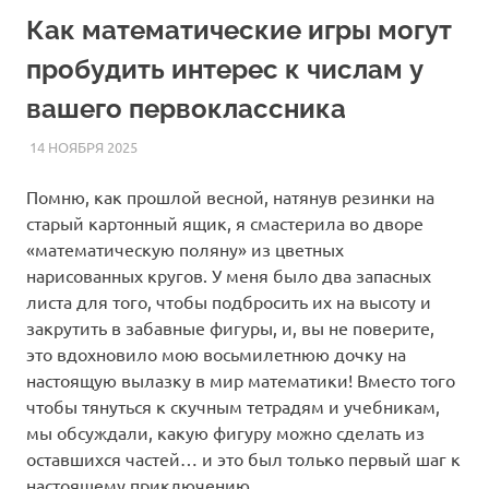
Как математические игры могут
пробудить интерес к числам у
вашего первоклассника
14 НОЯБРЯ 2025
HOMELESSONS
СТАТЬИ
Помню, как прошлой весной, натянув резинки на
старый картонный ящик, я смастерила во дворе
«математическую поляну» из цветных
нарисованных кругов. У меня было два запасных
листа для того, чтобы подбросить их на высоту и
закрутить в забавные фигуры, и, вы не поверите,
это вдохновило мою восьмилетнюю дочку на
настоящую вылазку в мир математики! Вместо того
чтобы тянуться к скучным тетрадям и учебникам,
мы обсуждали, какую фигуру можно сделать из
оставшихся частей… и это был только первый шаг к
настоящему приключению.