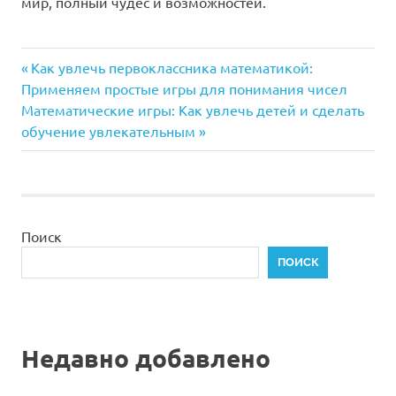
мир, полный чудес и возможностей.
Предыдущая
Навигация
Как увлечь первоклассника математикой:
запись:
Применяем простые игры для понимания чисел
по
Следующая
Математические игры: Как увлечь детей и сделать
запись:
обучение увлекательным
записям
Поиск
ПОИСК
Недавно добавлено