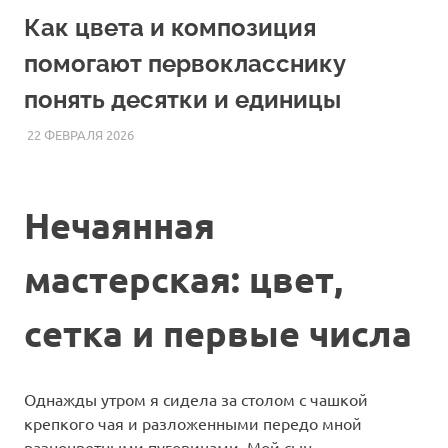
Как цвета и композиция
помогают первокласснику
понять десятки и единицы
22 ФЕВРАЛЯ 2026
HOMELESSONS
СТАТЬИ
Нечаянная
мастерская: цвет,
сетка и первые числа
Однажды утром я сидела за столом с чашкой
крепкого чая и разложенными передо мной
разноцветными пуговицами. Мой сын,