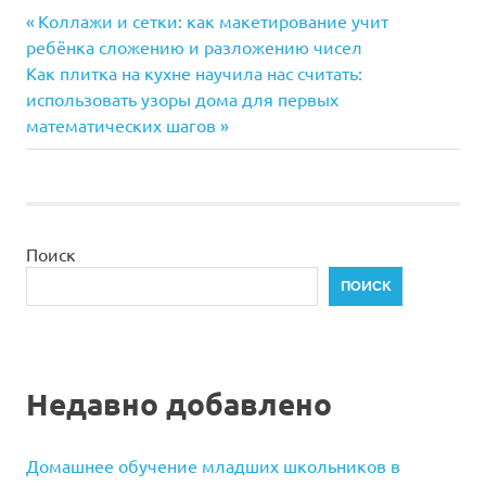
Предыдущая
Навигация
Коллажи и сетки: как макетирование учит
запись:
ребёнка сложению и разложению чисел
по
Следующая
Как плитка на кухне научила нас считать:
запись:
использовать узоры дома для первых
записям
математических шагов
Поиск
ПОИСК
Недавно добавлено
Домашнее обучение младших школьников в