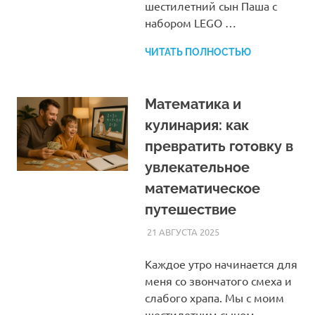
шестилетний сын Паша с
набором LEGO …
ЧИТАТЬ ПОЛНОСТЬЮ
Математика и
кулинария: как
превратить готовку в
увлекательное
математическое
путешествие
21 АВГУСТА 2025
HOMELESSONS
СТАТЬИ
Каждое утро начинается для
меня со звончатого смеха и
слабого храпа. Мы с моим
шестилетним сыном,