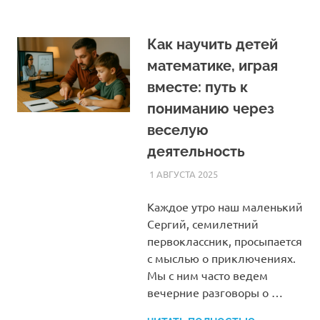
Как научить детей
математике, играя
вместе: путь к
пониманию через
веселую
деятельность
1 АВГУСТА 2025
HOMELESSONS
СТАТЬИ
Каждое утро наш маленький
Сергий, семилетний
первоклассник, просыпается
с мыслью о приключениях.
Мы с ним часто ведем
вечерние разговоры о …