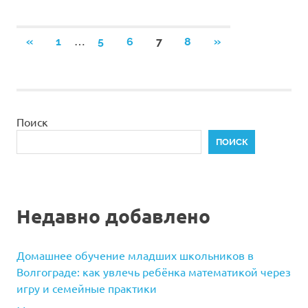
Пагинация
…
ПРЕДЫДУЩИЕ
СЛЕДУЮЩИЕ
«
1
5
6
7
8
»
ЗАПИСИ
ЗАПИСИ
записей
Поиск
ПОИСК
Недавно добавлено
Домашнее обучение младших школьников в
Волгограде: как увлечь ребёнка математикой через
игру и семейные практики