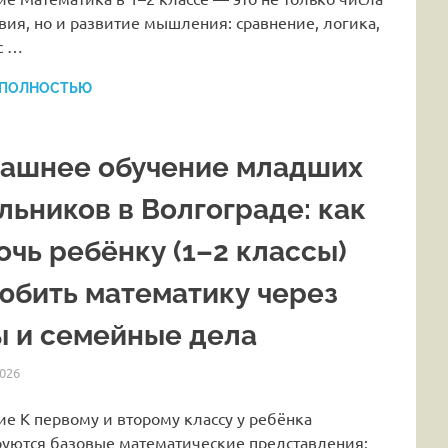
вия, но и развитие мышления: сравнение, логика,
с …
 ПОЛНОСТЬЮ
ашнее обучение младших
льников в Волгограде: как
очь ребёнку (1–2 классы)
юбить математику через
ы и семейные дела
026
HOMELESSONS
СТАТЬИ
е К первому и второму классу у ребёнка
уются базовые математические представления: