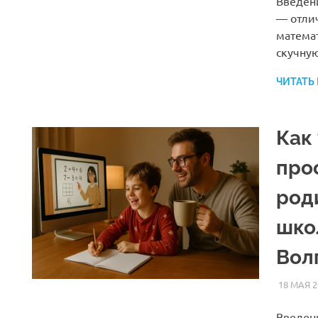
Введен
— отли
матема
скучну
ЧИТАТЬ
Как
про
род
шко
Вол
18 МАЯ 2
Введени