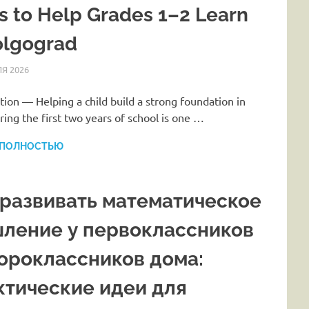
 to Help Grades 1–2 Learn
olgograd
Я 2026
HOMELESSONS
СТАТЬИ
tion — Helping a child build a strong foundation in
ing the first two years of school is one …
 ПОЛНОСТЬЮ
 развивать математическое
ление у первоклассников
тороклассников дома:
ктические идеи для