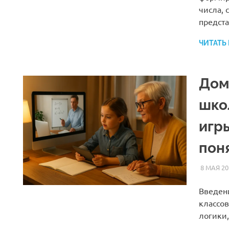
числа, 
предст
ЧИТАТЬ
Дом
шко
игр
пон
8 МАЯ 20
Введен
классов
логики,