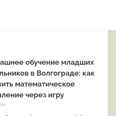
ашнее обучение младших
льников в Волгограде: как
вить математическое
ление через игру
026
HOMELESSONS
СТАТЬИ