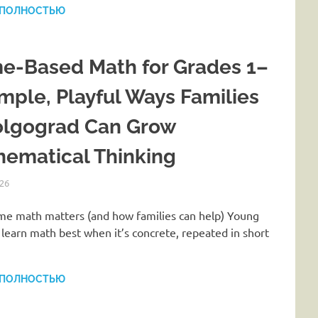
 ПОЛНОСТЬЮ
e-Based Math for Grades 1–
imple, Playful Ways Families
olgograd Can Grow
ematical Thinking
26
HOMELESSONS
СТАТЬИ
e math matters (and how families can help) Young
 learn math best when it’s concrete, repeated in short
 ПОЛНОСТЬЮ