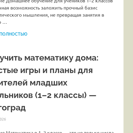
ие Домашнее обучение для учеников 1–2 классов
чная возможность заложить прочный базис
тического мышления, не превращая занятия в
ю …
 ПОЛНОСТЬЮ
 учить математику дома:
стые игры и планы для
ителей младших
льников (1–2 классы) —
гоград
026
HOMELESSONS
СТАТЬИ
е Математика в 1–2 классе — это не только числа