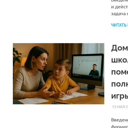
и дейст
задача 
ЧИТАТЬ
Дом
шко
пом
пол
игр
13 МАЯ 2
Введени
формир