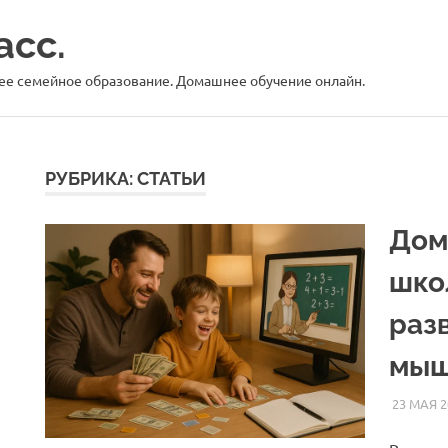
асс.
е семейное образование. Домашнее обучение онлайн.
РУБРИКА:
СТАТЬИ
Дом
шко
раз
мыш
23 МАЯ 2