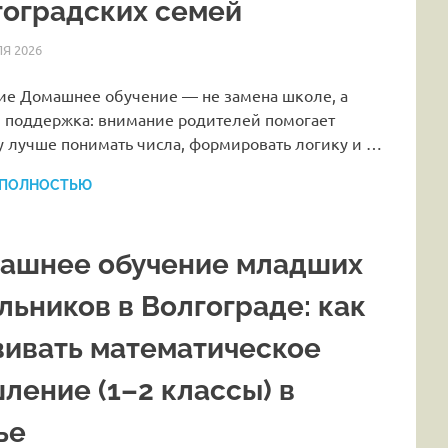
гоградских семей
Я 2026
HOMELESSONS
СТАТЬИ
ие Домашнее обучение — не замена школе, а
 поддержка: внимание родителей помогает
у лучше понимать числа, формировать логику и …
 ПОЛНОСТЬЮ
ашнее обучение младших
льников в Волгограде: как
вивать математическое
ление (1–2 классы) в
ье