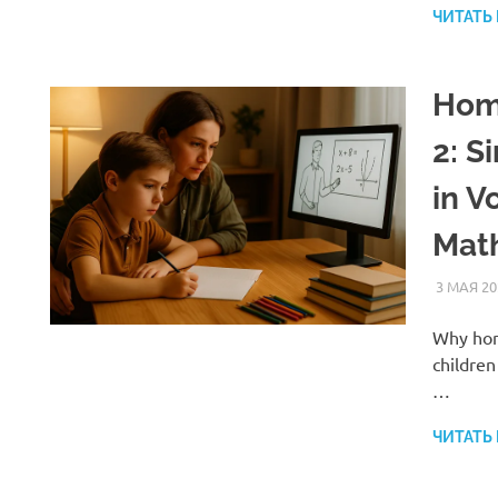
ЧИТАТЬ
Hom
2: S
in V
Math
3 МАЯ 20
Why hom
children
…
ЧИТАТЬ