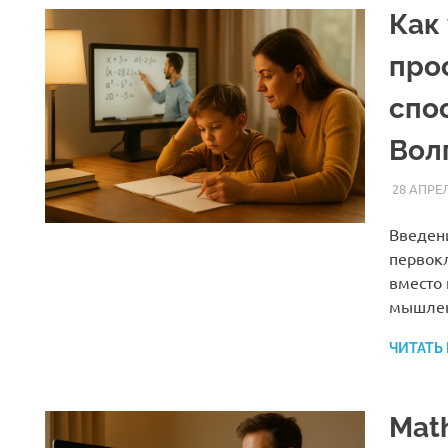
Как
про
спо
Волг
28 АПРЕЛ
Введен
первокл
вместо 
мышле
ЧИТАТЬ
Math