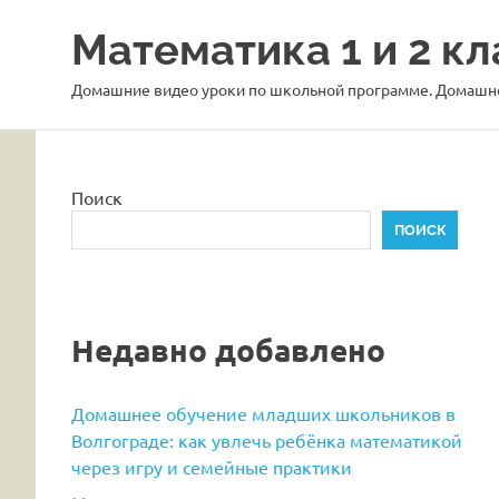
Перейти
Математика 1 и 2 кл
к
содержимому
Домашние видео уроки по школьной программе. Домашне
Поиск
ПОИСК
Недавно добавлено
Домашнее обучение младших школьников в
Волгограде: как увлечь ребёнка математикой
через игру и семейные практики