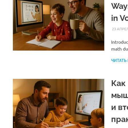
Ways
in V
23 АПРЕЛ
Introduc
math dur
ЧИТАТЬ
Как
мыш
и в
пра