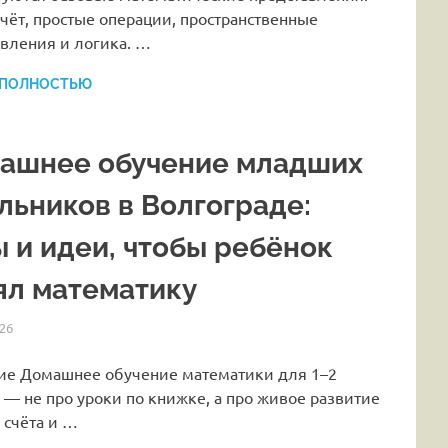
счёт, простые операции, пространственные
авления и логика. …
 ПОЛНОСТЬЮ
ашнее обучение младших
льников в Волгограде:
ы и идеи, чтобы ребёнок
ял математику
26
HOMELESSONS
СТАТЬИ
ие Домашнее обучение математики для 1–2
 — не про уроки по книжке, а про живое развитие
 счёта и …