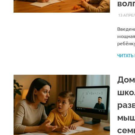
вол
13 АПРЕЛ
Введен
мощная
ребёнк
ЧИТАТЬ
Дом
шко
раз
мыш
сем