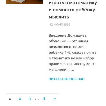
играть в математику
и помогать ребёнку
мыслить
12 ИЮНЯ 2026
HOMELESSONS
СТАТЬИ
Введение Домашнее
обучение — отличная
возможность помочь
ребёнку 1–2 класса понять
математику не как набор
правил, а как инструмент
мышления. …
ЧИТАТЬ ПОЛНОСТЬЮ
Пагинация
…
СЛЕДУЮЩИЕ
1
2
3
8
»
ЗАПИСИ